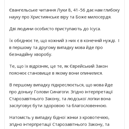
Євангельське читання Луки 8, 41-56 дає нам глибоку
науку про Християнськe віру та Боже милосердя.
Дві людини особисто приступають до Ісуса.
Їх обєднює те, що кожний з них є в конечній нужді. І
в першому та другому випадку мова йде про
безнадійну хворобу.
Те, що їх відрізняє, це те, як Єврейський Закон
пояснює становище в якому вони опинилися.
В першому випадку підкреслюється, що мова йде
про доньку Голови Синагоги. Згідно інтерпретації
Старозавітнього Закону, та людської логіки вона
заслуговує бути здоровою та благословенною.
Натомість у випадку бідної жінки з кровотечією,
згідно інтерпретації Старозавітнього Закону, та