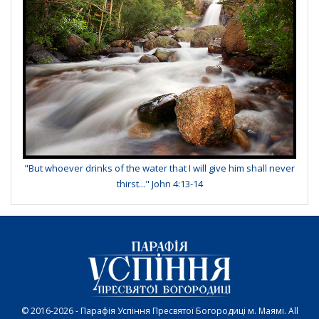
"But whoever drinks of the water that I will give him shall never
thirst..." John 4:13-14
© 2016-2026 - Парафія Успіння Пресвятої Богородиці м. Маямі. All