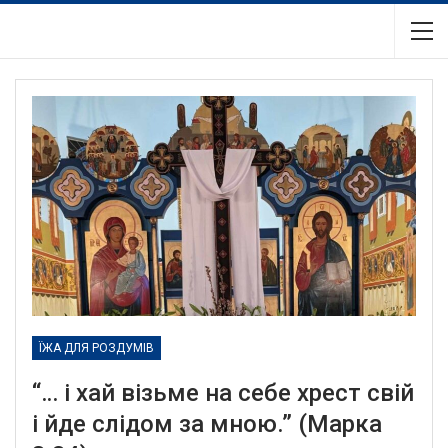
ЇЖА ДЛЯ РОЗДУМІВ
“… і хай візьме на себе хрест свій
і йде слідом за мною.” (Марка