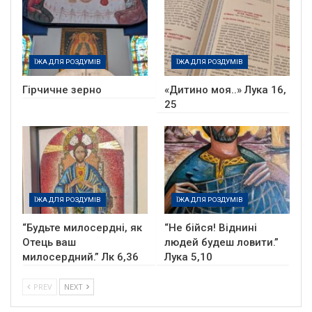
ЇЖА ДЛЯ РОЗДУМІВ
ЇЖА ДЛЯ РОЗДУМІВ
Гірчичне зерно
«Дитино моя..» Лука 16,
25
ЇЖА ДЛЯ РОЗДУМІВ
ЇЖА ДЛЯ РОЗДУМІВ
“Будьте милосердні, як
“Не бійся! Віднині
Отець ваш
людей будеш ловити.”
милосердний.” Лк 6,36
Лука 5,10
PREV
NEXT