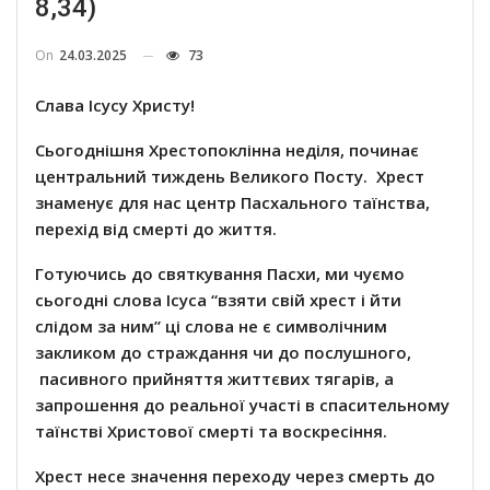
8,34)
On
24.03.2025
73
Слава Ісусу Христу!
Сьогоднішня Хрест
o
поклінна неділя, починає
центральний тиждень Великого Посту. Хрест
знаменує для нас центр Пасхального таїнства,
перехід від смерті до життя.
Готуючись до святкування Пасхи, ми чуємо
сьогодні слова Ісуса “взяти свій хрест і йти
слідом за ним” ці слова не є символічним
закликом до страждання чи до послушного,
пасивного прийняття життєвих тягарів, а
запрошення до реальної участі в спасительному
таїнстві Христової смерті та воскресіння.
Хрест несе значення переходу через смерть до