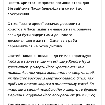
життя. Христос не просто пасивно страждав –
Він здійснив Пасху (перехід) від смерті до
воскресіння.
Отже, “взяти хрест” означає дозволити
Христовій Пасці змінити наше життя, означає
завжди бути відкритими до нового
досконалішого життя. Означає з раба
перемінитися на божу дитину.
Святий Павло в Посланні до Римлян пригадує:
“Хіба ж не знаєте, що ми всі, що у Христа Ісуса
хрестилися, у смерть його хрестилися? Ми
поховані з ним через хрещення на смерть, щоб,
як Христос воскрес із мертвих славою Отця, так
щоб і ми почали ходити в оновленому житті. Бо
якщо ми з’єднані подобою його смерті, то будемо
з’єднані й подобою його воскресіння”
(Рим 6,3-5).
Так він пояснює, що християнське життя – це не