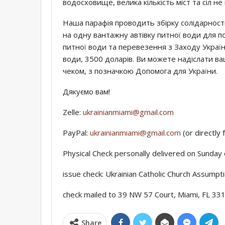
водосховище, велика кількість міст та сіл н
Наша парафія проводить збірку солідарності
на одну вантажну автівку питної води для п
питної води та перевезення з Заходу Україн
води, 3500 доларів. Ви можете надіслати ва
чеком, з позначкою Допомога для України.
Дякуємо вам!
Zelle:
ukrainianmiami@gmail.com
PayPal:
ukrainianmiami@gmail.com
(or directly 
Physical Check personally delivered on Sunday 
issue check: Ukrainian Catholic Church Assumpt
check mailed to 39 NW 57 Court, Miami, FL 33
Share