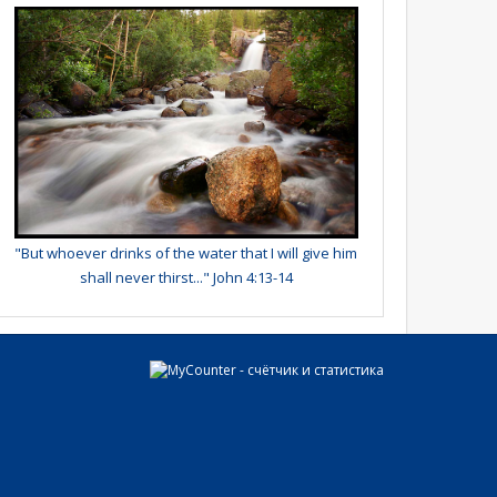
"But whoever drinks of the water that I will give him
shall never thirst..." John 4:13-14