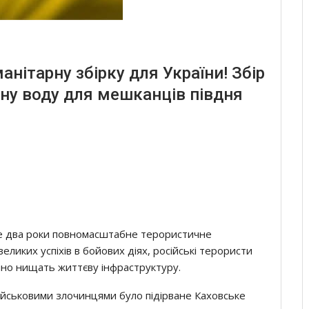
анітарну збірку для України! Збір
тну воду для мешканців півдня
йже два роки повномасштабне терористичне
еликих успіхів в бойових діях, російські терористи
пно нищать життєву інфраструктуру.
військовими злочинцями було підірване Каховське