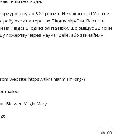
е мають питної води.
 приурочену до 32-ї річниці Незалежності України
отребуючих на теренах Півдня України. Вартість
и на Південь, однієї вантажівки, що вміщує 22 тони
шу пожертву через PayPal, Zelle, або звичайним
from website: https://ukrainianmiami.org/)
or mailed
ion Blessed Virgin Mary
126
69